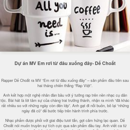
Dự án MV Em rơi từ đâu xuống đây- Dế Choắt
Rapper Dế Choắt ra MV “Em rơi từ đâu xuống đây” – sản phẩm đầu tiên sau
hai tháng chiến thắng “Rap Việt”.
Anh kết hợp một nghệ nhân đàn bầu với ý tưởng rap trên nền nhạc cụ dân
tộc. Bài hát là lời tâm sự của chàng trai trưởng thành, nhận ra mình “đã khác
rất nhiều so với những ngày còn đến lớp”. Anh gạt đi nỗi buồn, bỏ lại “những
ngày đã cũ” để bước tiếp trên hành trình phía trước.
Nhạc phẩm được phối với giai điệu tươi tắn, gợi cảm hứng lạc quan. Dế
Choắt nói muốn truyền sự tích cực qua sản phẩm đầu tay. Anh viết ca từ