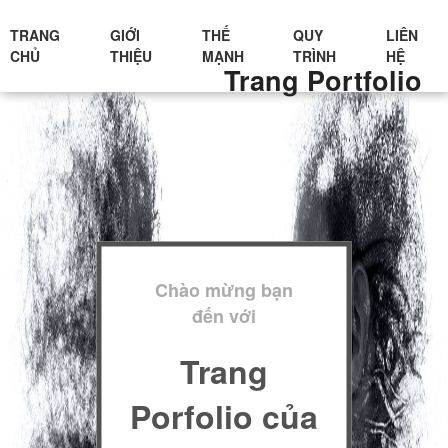
TRANG
GIỚI
THẾ
QUY
LIÊN
CHỦ
THIỆU
MẠNH
TRÌNH
HỆ
Trang Portfolio
Chào mừng bạn
đến với
Trang
Porfolio của