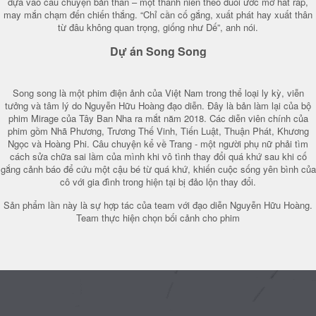
dựa vào câu chuyện bản thân – một thanh niên theo đuổi ước mơ hát rap,
may mắn chạm đến chiến thắng. “Chỉ cần cố gắng, xuất phát hay xuất thân
từ đâu không quan trọng, giống như Dế”, anh nói.
Dự án Song Song
Song song là một phim điện ảnh của Việt Nam trong thể loại ly kỳ, viễn
tưởng và tâm lý do Nguyễn Hữu Hoàng đạo diễn. Đây là bản làm lại của bộ
phim Mirage của Tây Ban Nha ra mắt năm 2018. Các diễn viên chính của
phim gồm Nhã Phương, Trương Thế Vinh, Tiến Luật, Thuận Phát, Khương
Ngọc và Hoàng Phi. Câu chuyện kể về Trang - một người phụ nữ phải tìm
cách sửa chữa sai lầm của mình khi vô tình thay đổi quá khứ sau khi cố
gắng cảnh báo để cứu một cậu bé từ quá khứ, khiến cuộc sống yên bình của
cô với gia đình trong hiện tại bị đảo lộn thay đổi.
Sản phẩm lần này là sự hợp tác của team với đạo diễn Nguyễn Hữu Hoàng.
Team thực hiện chọn bối cảnh cho phim